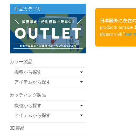
商品カテゴリ
日本国外に在住
products outside J
please visit "
our r
カラー製品
機種から探す
アイテムから探す
カッティング製品
機種から探す
アイテムから探す
3D製品