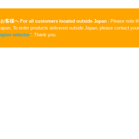
のお客様へ
For all customers located outside Japan
: Please note th
apan. To order products delivered outside Japan, please contact your l
egion selector
". Thank you.