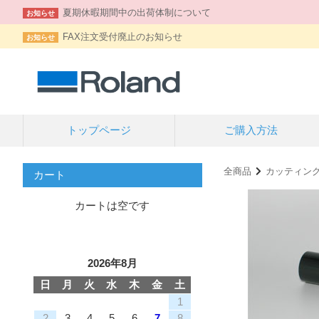
夏期休暇期間中の出荷体制について
お知らせ
FAX注文受付廃止のお知らせ
お知らせ
トップページ
ご購入方法
全商品
カッティン
カート
カートは空です
2026年8月
日
月
火
水
木
金
土
1
2
3
4
5
6
7
8