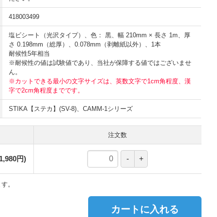
418003499
塩ビシート（光沢タイプ）、色： 黒、幅 210mm × 長さ 1m、厚
さ 0.198mm（総厚）、0.078mm（剥離紙以外）、1本
耐候性5年相当
※耐候性の値は試験値であり、当社が保障する値ではございませ
ん。
※カットできる最小の文字サイズは、英数文字で1cm角程度、漢
字で2cm角程度までです。
STIKA【ステカ】(SV-8)、CAMM-1シリーズ
注文数
,980円)
ます。
カートに入れる