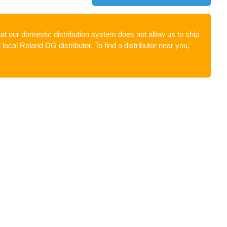
at our domestic distribution system does not allow us to ship
ocal Roland DG distributor. To find a distributor near you,