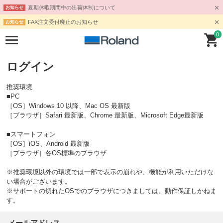
夏期休暇期間中の出荷体制について
お知らせ
FAX注文受付廃止のお知らせ
お知らせ
0
ログイン
推奨環境
■PC
［OS］Windows 10 以降、Mac OS 最新版
［ブラウザ］Safari 最新版、Chrome 最新版、Microsoft Edge最新版
■スマートフォン
［OS］iOS、Android 最新版
［ブラウザ］各OS標準のブラウザ
※推奨環境以外の環境では一部で表示の崩れや、機能が利用いただけな
い場合がございます。
※サポートの切れたOSでのブラウザにつきましては、動作保証しかねま
す。
メールアドレス