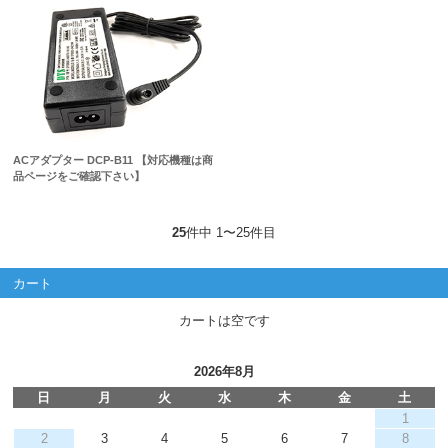
ACアダプター DCP-B11 【対応機種は商
品ページをご確認下さい】
25
件中 1〜25件目
カート
カートは空です
2026年8月
日
月
火
水
木
金
土
1
2
3
4
5
6
7
8