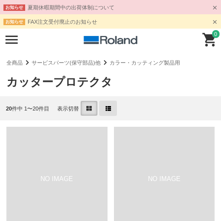
夏期休暇期間中の出荷体制について
お知らせ
FAX注文受付廃止のお知らせ
お知らせ
0
全商品
サービスパーツ(保守部品)他
カラー・カッティング製品用
カッタープロテクタ
20
件中 1〜20件目
表示切替