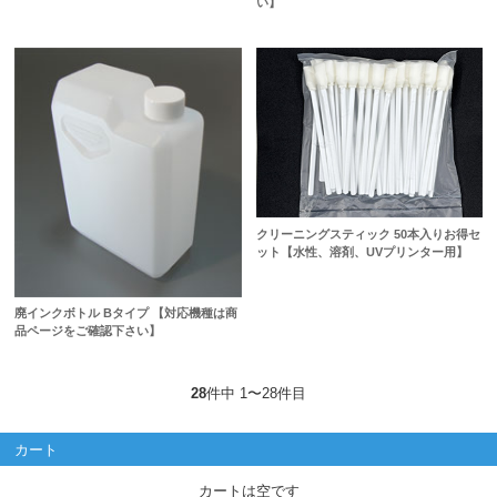
い】
クリーニングスティック 50本入りお得セ
ット【水性、溶剤、UVプリンター用】
廃インクボトル Bタイプ 【対応機種は商
品ページをご確認下さい】
28
件中 1〜28件目
カート
カートは空です