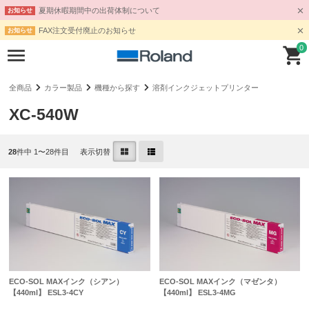
夏期休暇期間中の出荷体制について
お知らせ
FAX注文受付廃止のお知らせ
お知らせ
0
全商品
カラー製品
機種から探す
溶剤インクジェットプリンター
XC-540W
28
件中 1〜28件目
表示切替
ECO-SOL MAXインク（シアン）
ECO-SOL MAXインク（マゼンタ）
【440ml】 ESL3-4CY
【440ml】 ESL3-4MG