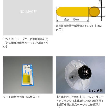
巻き取り装置用紙管 (54インチ) 【TU2-
54用】
ピンチローラー（左、右兼用1個入り）
【対応機種は商品ページをご確認下さ
い】
シート裁断用刃物（25枚入り）
【在庫切れ、予約可】ストッパー付メデ
ィアフランジ（本体1台につき2個使用 ）
【対応機種は商品ページをご確認下さ