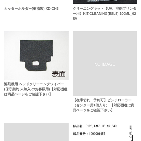
カッターホルダー(樹脂製) XD-CH3
クリーニングキット【UV、溶剤プリンタ
ー用】KIT,CLEANING(ESL5) 100ML_02
SV
溶剤機用 ヘッドクリーニングワイパー
(保守契約 未加入 のお客様用)【対応機種
は商品ページをご確認下さい】
【在庫切れ、予約可】ピンチローラー
（センター用1個入り） 【対応機種は商
品ページをご確認下さい】