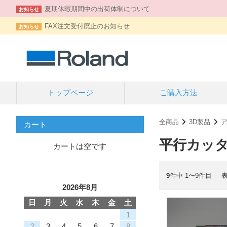
夏期休暇期間中の出荷体制について
お知らせ
FAX注文受付廃止のお知らせ
お知らせ
トップページ
ご購入方法
全商品
3D製品
カート
平行カッ
カートは空です
9
件中 1〜9件目
2026年8月
日
月
火
水
木
金
土
1
2
3
4
5
6
7
8