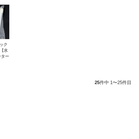
ック
ト【水
ンター
25
件中 1〜25件目