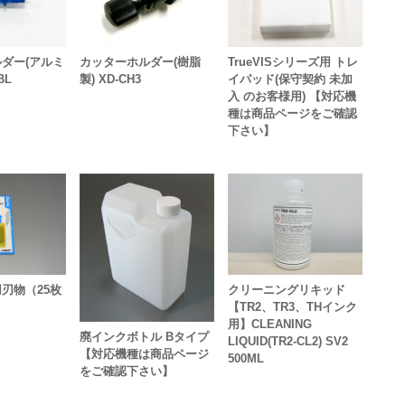
ダー(アルミ
カッターホルダー(樹脂
TrueVISシリーズ用 トレ
BL
製) XD-CH3
イパッド(保守契約 未加
入 のお客様用) 【対応機
種は商品ページをご確認
下さい】
刃物（25枚
クリーニングリキッド
【TR2、TR3、THインク
用】CLEANING
廃インクボトル Bタイプ
LIQUID(TR2-CL2) SV2
【対応機種は商品ページ
500ML
をご確認下さい】