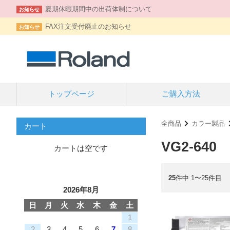
夏期休暇期間中の出荷体制について
お知らせ
FAX注文受付廃止のお知らせ
お知らせ
トップページ
ご購入方法
全商品
カラー製品
カート
VG2-640
カートは空です
25
件中 1〜25件目
2026年8月
日
月
火
水
木
金
土
1
2
3
4
5
6
7
8