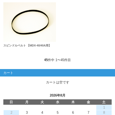
スピンドルベルト 【MDX-40/40A用】
45
件中 1〜45件目
カート
カートは空です
2026年8月
日
月
火
水
木
金
土
1
2
3
4
5
6
7
8