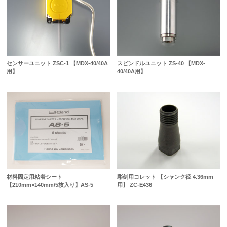
センサーユニット ZSC-1 【MDX-40/40A
スピンドルユニット ZS-40 【MDX-
用】
40/40A用】
材料固定用粘着シート
彫刻用コレット 【シャンク径 4.36mm
【210mm×140mm/5枚入り】AS-5
用】 ZC-E436