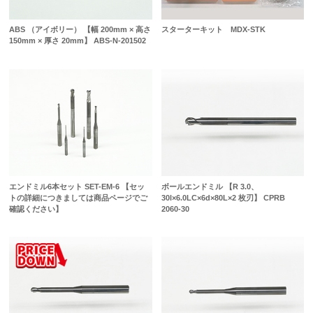
ABS （アイボリー） 【幅 200mm × 高さ
スターターキット MDX-STK
150mm × 厚さ 20mm】 ABS-N-201502
エンドミル6本セット SET-EM-6 【セッ
ボールエンドミル 【R 3.0、
トの詳細につきましては商品ページでご
30l×6.0LC×6d×80L×2 枚刃】 CPRB
確認ください】
2060-30