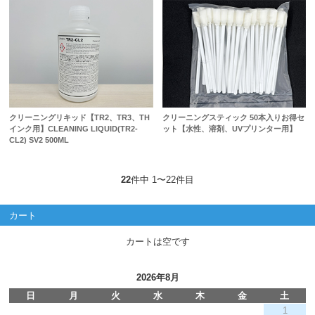
クリーニングリキッド【TR2、TR3、TH
クリーニングスティック 50本入りお得セ
インク用】CLEANING LIQUID(TR2-
ット【水性、溶剤、UVプリンター用】
CL2) SV2 500ML
22
件中 1〜22件目
カート
カートは空です
2026年8月
日
月
火
水
木
金
土
1