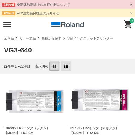
夏期休暇期間中の出荷体制について
お知らせ
FAX注文受付廃止のお知らせ
お知らせ
0
全商品
カラー製品
機種から探す
溶剤インクジェットプリンター
VG3-640
22
件中 1〜22件目
表示切替
TrueVIS TR2インク（シアン）
TrueVIS TR2インク（マゼンタ）
【500ml】 TR2-CY
【500ml】 TR2-MG