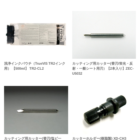
洗浄インクパウチ（TrueVIS TR2インク
カッティング用カッター(替刃/蛍光・反
用） 【500ml】 TR2-CL2
射・一般シート用刃）【2本入り】ZEC-
U5032
カッティング用カッター(替刃/塩ビ一
カッターホルダー(樹脂製) XD-CH3