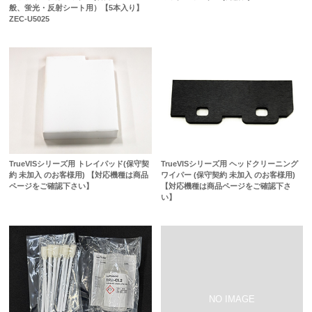
般、蛍光・反射シート用）【5本入り】
ZEC-U5025
TrueVISシリーズ用 トレイパッド(保守契
TrueVISシリーズ用 ヘッドクリーニング
約 未加入 のお客様用) 【対応機種は商品
ワイパー (保守契約 未加入 のお客様用)
ページをご確認下さい】
【対応機種は商品ページをご確認下さ
い】