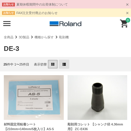
夏期休暇期間中の出荷体制について
お知らせ
FAX注文受付廃止のお知らせ
お知らせ
0
全商品
3D製品
機種から探す
彫刻機
DE-3
25
件中 1〜25件目
表示切替
材料固定用粘着シート
彫刻用コレット 【シャンク径 4.36mm
【210mm×140mm/5枚入り】AS-5
用】 ZC-E436