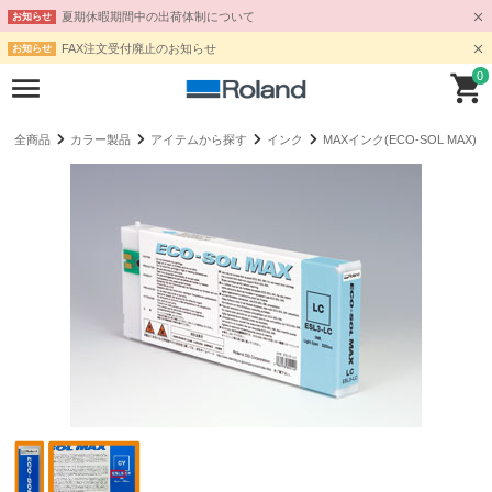
夏期休暇期間中の出荷体制について
お知らせ
FAX注文受付廃止のお知らせ
お知らせ
0
全商品
カラー製品
アイテムから探す
インク
MAXインク(ECO-SOL MAX)