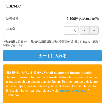
ESL3-LC
販売価格
9,100円
(税込10,010円)
注文数
※税込価格は目安です。最終的な消費税額は税抜合計額から計算されるため、変動す
る場合があります。
カートに入れる
日本国外に在住のお客様へ
For all customers located outside
Japan
: Please note that our domestic distribution system does not
allow us to ship products outside Japan. To order products delivered
outside Japan, please contact your local Roland DG distributor. To
find a distributor near you, please visit "
our region selector
".
Thank you.