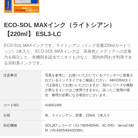
ECO-SOL MAXインク（ライトシアン）
【220ml】 ESL3-LC
ECO-SOL MAXインクです。ライトシアン（インク容量220mlカートリ
ッジ）1本入り。 ECO-SOL MAXインクは、高発色とメディアへの定着
力を両立した、有機則非該当でニオイも少なく、屋内外問わず利用でき
る溶剤系インクです。
注意事項
写真を参考に、お使いいただいているプリンターに装着さ
れているインクタイプをご確認ください。440/220mlタイ
プは混在してお使いいただけますが、別のシリーズや種類
が異なるインクはご使用できません。誤ったご使用の場
合、修理が必要になる場合がございます。
コードNO.
418001499
仕様
色：ライトシアン、容量：220ml、1本入り
対応機種
SOLJETシリーズ（XJ-740/640/540、XC-540） VersaCAM
M（VS-640/540/420/300）